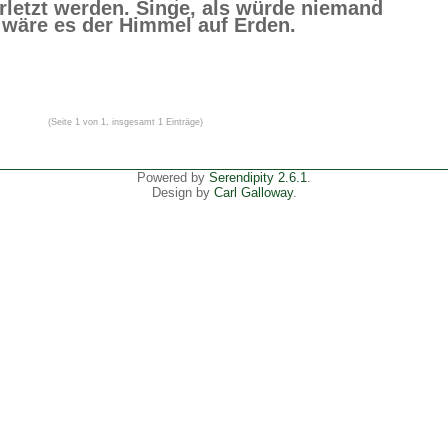
rletzt werden. Singe, als würde niemand
s wäre es der Himmel auf Erden.
(Seite 1 von 1, insgesamt 1 Einträge)
Powered by
Serendipity 2.6.1
.
Design by
Carl Galloway
.